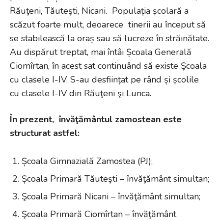
Răuţeni, Tăuteşti, Nicani. Populația școlară a
scăzut foarte mult, deoarece tinerii au început să
se stabilească la oraș sau să lucreze în străinătate.
Au dispărut treptat, mai întâi Școala Generală
Ciomîrtan, în acest sat continuând să existe Şcoala
cu clasele I-IV. S-au desființat pe rând și școlile
cu clasele I-IV din Răuţeni şi Lunca.
În prezent, învăţământul zamostean este
structurat astfel:
Școala Gimnazială Zamostea (PJ);
Școala Primară Tăuteşti – învăţământ simultan;
Şcoala Primară Nicani – învăţământ simultan;
Şcoala Primară Ciomîrtan – învăţământ