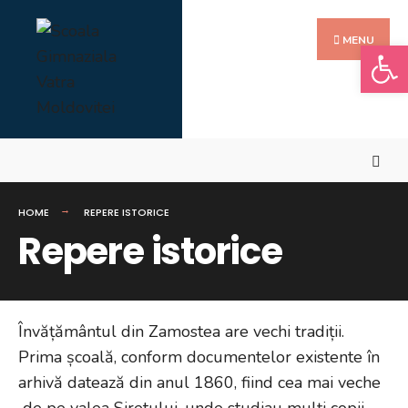
Search
Skip
Search
for:
to
MENU
Deschide b
content
HOME
REPERE ISTORICE
Repere istorice
Învățământul din Zamostea are vechi tradiții.
Prima școală, conform documentelor existente în
arhivă datează din anul 1860, fiind cea mai veche