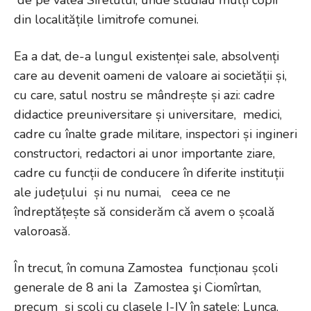
de pe valea Siretului, unde studiau mulți copii
din localitățile limitrofe comunei.
Ea a dat, de-a lungul existenței sale, absolvenți
care au devenit oameni de valoare ai societății și,
cu care, satul nostru se mândrește și azi: cadre
didactice preuniversitare și universitare, medici,
cadre cu înalte grade militare, inspectori și ingineri
constructori, redactori ai unor importante ziare,
cadre cu funcții de conducere în diferite instituții
ale județului și nu numai, ceea ce ne
îndreptățește să considerăm că avem o școală
valoroasă.
În trecut, în comuna Zamostea funcționau școli
generale de 8 ani la Zamostea şi Ciomîrtan,
precum și școli cu clasele I-IV în satele: Lunca,