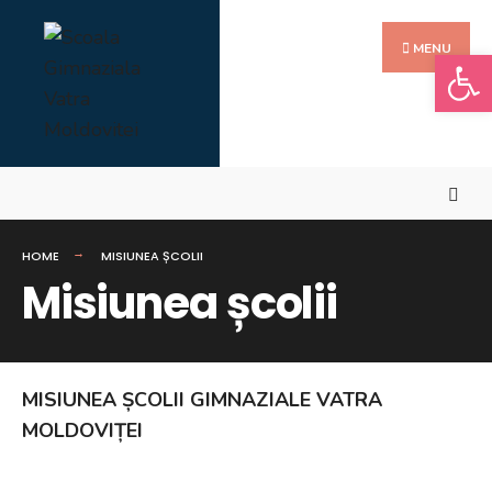
Search
Skip
Search
for:
to
MENU
Deschide b
content
HOME
MISIUNEA ȘCOLII
Misiunea școlii
MISIUNEA
ȘCOLII
GIMNAZIALE VATRA
MOLDOVIȚEI