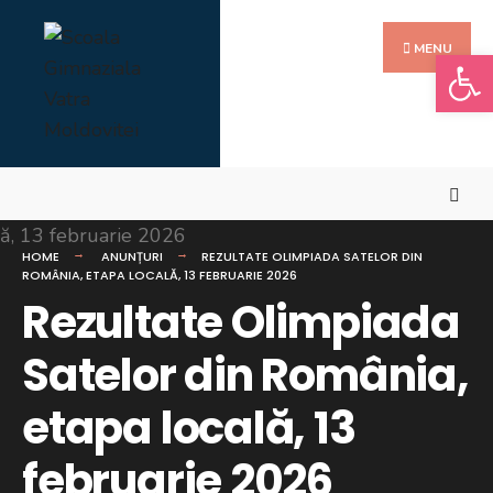
Search
Skip
Search
for:
to
MENU
Deschide b
content
HOME
ANUNȚURI
REZULTATE OLIMPIADA SATELOR DIN
ROMÂNIA, ETAPA LOCALĂ, 13 FEBRUARIE 2026
Rezultate Olimpiada
Satelor din România,
etapa locală, 13
februarie 2026